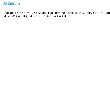
'22 Calcutta
Blue Tee / SLOPE®: 126 / Course Rating™: 70.8 / Sikeston Country Club Yard
6412 Par 4 4 5 3 4 3 4 5 3 35 3 5 4 3 5 4 4 4 4 36 71