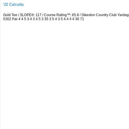
'22 Calcutta
Gold Tee / SLOPE®: 117 / Course Rating™: 65.8 / Sikeston Country Club Yard
5302 Par 4 4 5 3 4 3 4 5 3 35 3 5 4 3 5 4 4 4 4 36 71